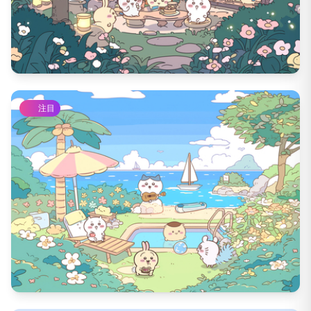
4504
DL数
59
いいね数
注目
3943
DL数
29
いいね数