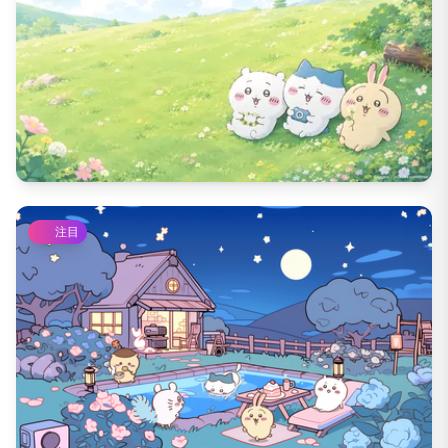
2286
DL数
116
いいね数
注目