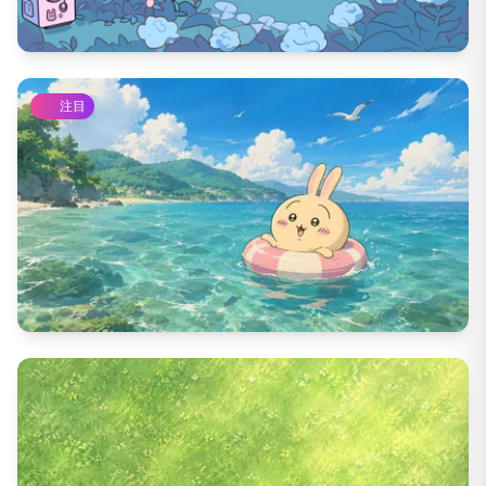
6997
DL数
111
いいね数
注目
1574
DL数
71
いいね数