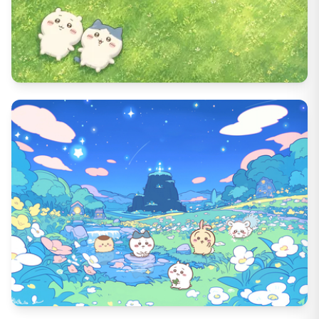
1375
DL数
62
いいね数
4379
DL数
46
いいね数