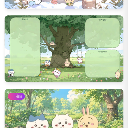
4832
DL数
27
いいね数
3638
DL数
60
いいね数
注目