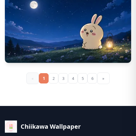
757
DL数
32
いいね数
«
1
2
3
4
5
6
»
Chiikawa Wallpaper