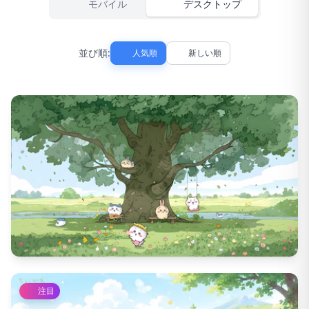
モバイル
デスクトップ
並び順:
人気順
新しい順
11984
DL数
134
いいね数
注目