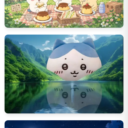
724
DL数
28
いいね数
1048
DL数
61
いいね数