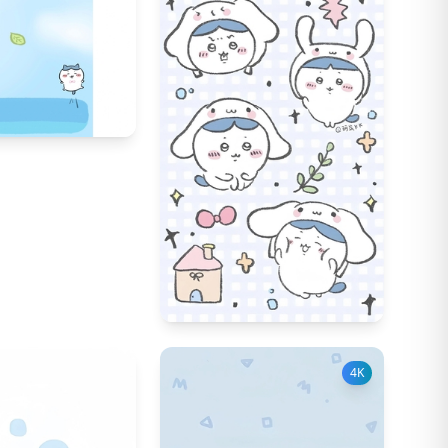
34
253
23
4K