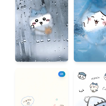
141
41
60
4K