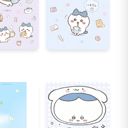
114
306
66