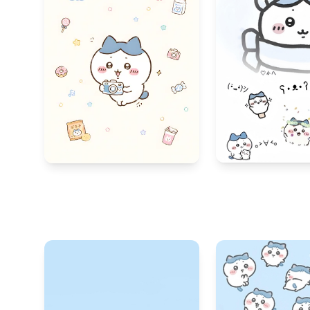
846
152
33