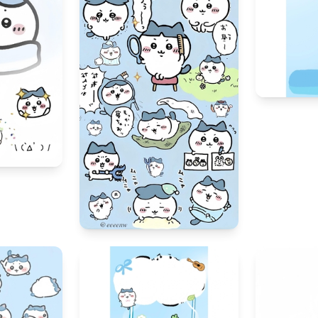
358
44
572
41