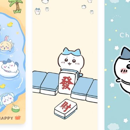
68
567
366
36