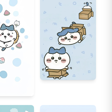
350
19
81