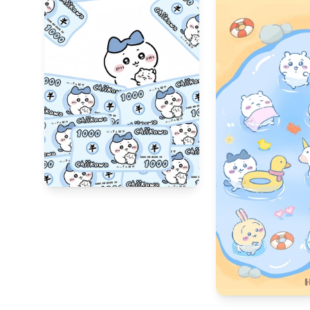
357
15
452