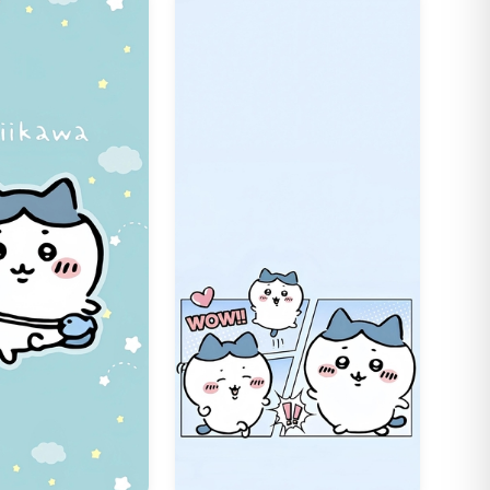
41
307
14