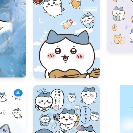
339
23
135
34
4K