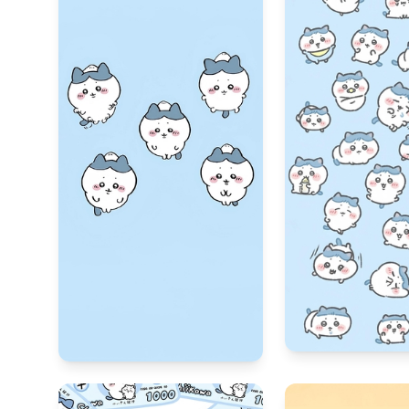
691
180
9