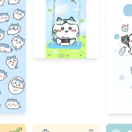
311
31
82
592