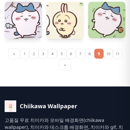
15
1
15
2
15
0
«
1
2
3
4
5
6
7
8
9
10
11
»
Chiikawa Wallpaper
고품질 무료 치이카와 모바일 배경화면(chiikawa
wallpaper), 치이카와 데스크톱 배경화면, 치이카와 gif, 치