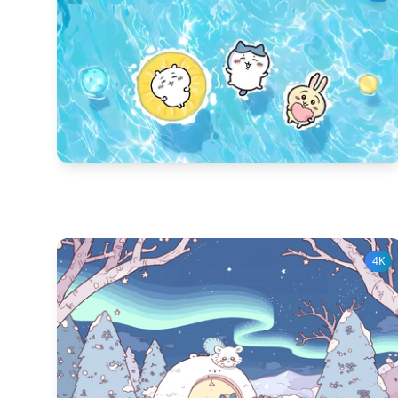
539
다운 수
26
좋아요 수
4K