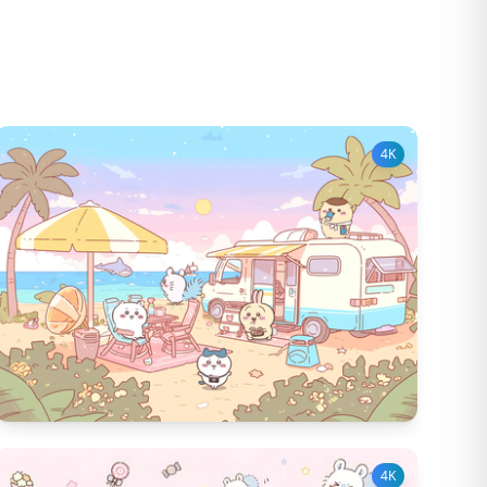
4K
942
다운 수
9
좋아요 수
4K