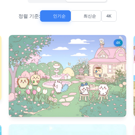
정렬 기준:
인기순
최신순
4K
4K
1134
다운 수
13
좋아요 수