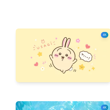
4K
431
다운 수
15
좋아요 수
4K