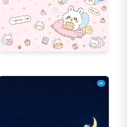
359
다운 수
12
좋아요 수
4K